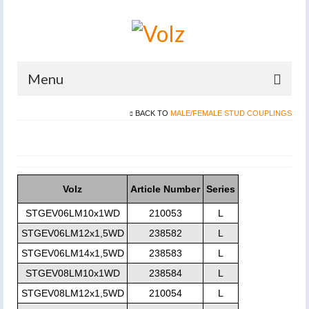
Menu
BACK TO
MALE/FEMALE STUD COUPLINGS
Home
Products
Catalogues
Volz
Article Number
Series
Company
STGEV06LM10x1WD
210053
L
News And Events
STGEV06LM12x1,5WD
238582
L
STGEV06LM14x1,5WD
238583
L
Defence
STGEV08LM10x1WD
238584
L
Contacts
STGEV08LM12x1,5WD
210054
L